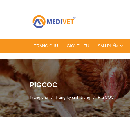
TRANG CHỦ
GIỚI THIỆU
SẢN PHẨM
PIGCOC
Trang chủ
/
Hàng ký sinh trùng
/
PIGCOC