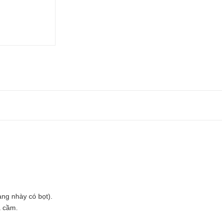
àng nhày có bọt).
a cầm.