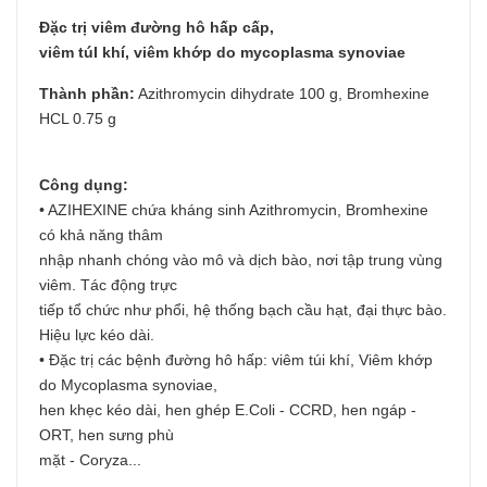
Đặc trị viêm đường hô hấp cấp,
viêm túI khí, viêm khớp do mycoplasma synoviae
Thành phần:
Azithromycin dihydrate 100 g, Bromhexine
HCL 0.75 g
Công dụng:
• AZIHEXINE chứa kháng sinh Azithromycin, Bromhexine
có khả năng thâm
nhập nhanh chóng vào mô và dịch bào, nơi tập trung vùng
viêm. Tác động trực
tiếp tổ chức như phổi, hệ thống bạch cầu hạt, đại thực bào.
Hiệu lực kéo dài.
• Đặc trị các bệnh đường hô hấp: viêm túi khí, Viêm khớp
do Mycoplasma synoviae,
hen khẹc kéo dài, hen ghép E.Coli - CCRD, hen ngáp -
ORT, hen sưng phù
mặt - Coryza...